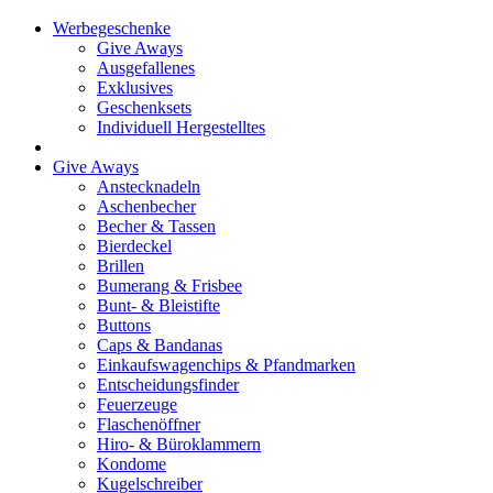
Werbegeschenke
Give Aways
Ausgefallenes
Exklusives
Geschenksets
Individuell Hergestelltes
Give Aways
Anstecknadeln
Aschenbecher
Becher & Tassen
Bierdeckel
Brillen
Bumerang & Frisbee
Bunt- & Bleistifte
Buttons
Caps & Bandanas
Einkaufswagenchips & Pfandmarken
Entscheidungsfinder
Feuerzeuge
Flaschenöffner
Hiro- & Büroklammern
Kondome
Kugelschreiber