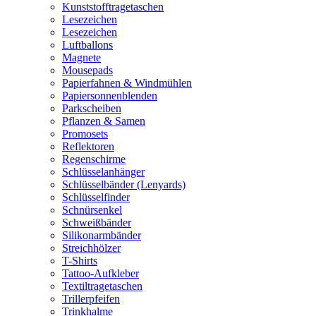
Kunststofftragetaschen
Lesezeichen
Lesezeichen
Luftballons
Magnete
Mousepads
Papierfahnen & Windmühlen
Papiersonnenblenden
Parkscheiben
Pflanzen & Samen
Promosets
Reflektoren
Regenschirme
Schlüsselanhänger
Schlüsselbänder (Lenyards)
Schlüsselfinder
Schnürsenkel
Schweißbänder
Silikonarmbänder
Streichhölzer
T-Shirts
Tattoo-Aufkleber
Textiltragetaschen
Trillerpfeifen
Trinkhalme