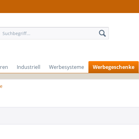
hren
Industriell
Werbesysteme
Werbegeschenke
e