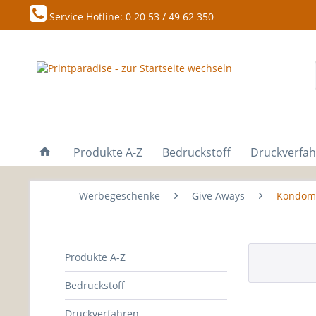
Service Hotline: 0 20 53 / 49 62 350
Produkte A-Z
Bedruckstoff
Druckverfa
Werbegeschenke
Give Aways
Kondom
Produkte A-Z
Bedruckstoff
Druckverfahren