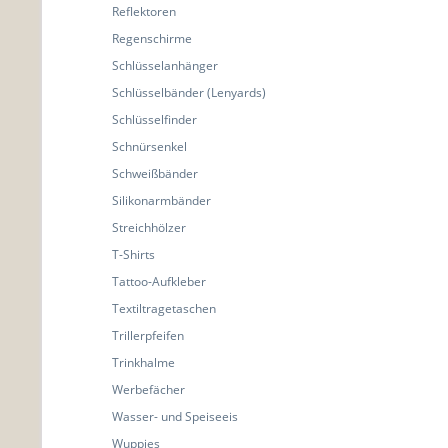
Reflektoren
Regenschirme
Schlüsselanhänger
Schlüsselbänder (Lenyards)
Schlüsselfinder
Schnürsenkel
Schweißbänder
Silikonarmbänder
Streichhölzer
T-Shirts
Tattoo-Aufkleber
Textiltragetaschen
Trillerpfeifen
Trinkhalme
Werbefächer
Wasser- und Speiseeis
Wuppies