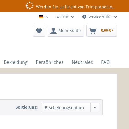
Werden Sie Lieferant von Printparadise...
Service/Hilfe
Experte
Mein Konto
0,00 € *
Bekleidung
Persönliches
Neutrales
FAQ
Sortierung: