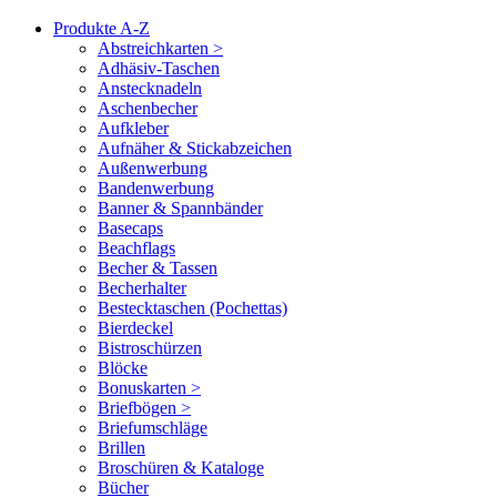
Produkte A-Z
Abstreichkarten >
Adhäsiv-Taschen
Anstecknadeln
Aschenbecher
Aufkleber
Aufnäher & Stickabzeichen
Außenwerbung
Bandenwerbung
Banner & Spannbänder
Basecaps
Beachflags
Becher & Tassen
Becherhalter
Bestecktaschen (Pochettas)
Bierdeckel
Bistroschürzen
Blöcke
Bonuskarten >
Briefbögen >
Briefumschläge
Brillen
Broschüren & Kataloge
Bücher