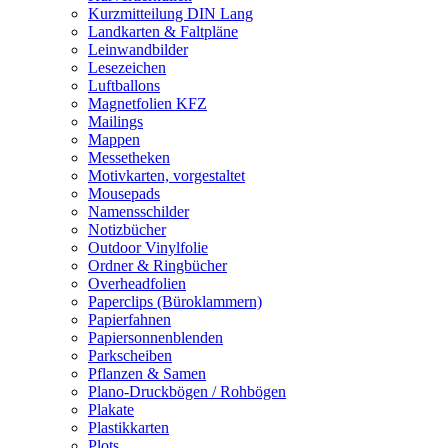
Kurzmitteilung DIN Lang
Landkarten & Faltpläne
Leinwandbilder
Lesezeichen
Luftballons
Magnetfolien KFZ
Mailings
Mappen
Messetheken
Motivkarten, vorgestaltet
Mousepads
Namensschilder
Notizbücher
Outdoor Vinylfolie
Ordner & Ringbücher
Overheadfolien
Paperclips (Büroklammern)
Papierfahnen
Papiersonnenblenden
Parkscheiben
Pflanzen & Samen
Plano-Druckbögen / Rohbögen
Plakate
Plastikkarten
Plots