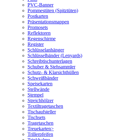
PVC-Banner
Pommestüten (Spitztüten)
Postkarten
Präsentationsmappen
Promosets
Reflektoren
Regenschirme
Register
Schlüsselanhänger
Schlüsselbänder (Lenyards)
Schreibtischunterlagen
Schuber & Stehsammler
Schutz- & Klarsichthüllen
Schweißbänder
Speisekarten
Stellwände
Stempel
Streichhölzer
Textiltragetaschen
Tischaufsteller
Tischsets
Tragetaschen
Treuekarten>
Trillerpfeifen
Trinkhalme