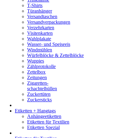
T-Shirts
Türanhänger
Versandtaschen
Versandverpackungen
Verzehrkarten
Visitenkarten
Wahlplakate
Wasser- und Speiseeis
Windmühlen
Würfelblöcke & Zettelblöcke
Wuppies
Zählprotokolle
Zettelbox
Zeitungen
Zigaretten-
schachtelhüllen
Zuckertüten
Zuckersticks
Etiketten + Hangtags
Anhängeetiketten
Etiketten für Textilien
Etiketten Spezial