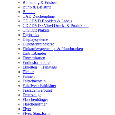
Bumerang & Frisbee
Bunt- & Bleistifte
Buttons
CAD-Zeichenpläne
CD / DVD Booklets & Labels
CD / DVD / Vinyl Druck- & Produktion
Citylight Plakate
Digipacks
Displaysysteme
Durchschreibesätze
Einkaufswagenchips & Pfandmarken
Eintrittsbänder
Eintrittskarten
Endlosformulare
Etiketten + Hangtags
Fächer
Fahnen
Faltschachteln
Falzflyer / Faltblätter
Fassadenwerbung
Feuerzeuge
Flaschenhänger
Flaschenöffner
Flyer
Flyer, Stanzform