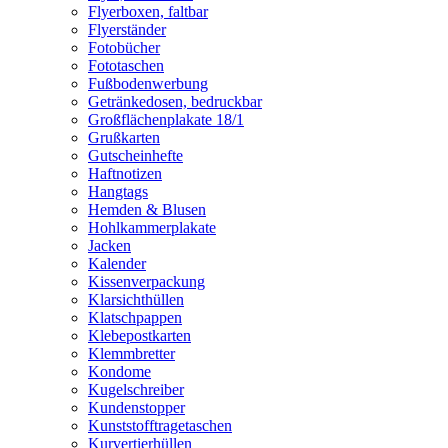
Flyerboxen, faltbar
Flyerständer
Fotobücher
Fototaschen
Fußbodenwerbung
Getränkedosen, bedruckbar
Großflächenplakate 18/1
Grußkarten
Gutscheinhefte
Haftnotizen
Hangtags
Hemden & Blusen
Hohlkammerplakate
Jacken
Kalender
Kissenverpackung
Klarsichthüllen
Klatschpappen
Klebepostkarten
Klemmbretter
Kondome
Kugelschreiber
Kundenstopper
Kunststofftragetaschen
Kurvertierhüllen