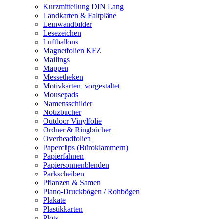
Kurzmitteilung DIN Lang
Landkarten & Faltpläne
Leinwandbilder
Lesezeichen
Luftballons
Magnetfolien KFZ
Mailings
Mappen
Messetheken
Motivkarten, vorgestaltet
Mousepads
Namensschilder
Notizbücher
Outdoor Vinylfolie
Ordner & Ringbücher
Overheadfolien
Paperclips (Büroklammern)
Papierfahnen
Papiersonnenblenden
Parkscheiben
Pflanzen & Samen
Plano-Druckbögen / Rohbögen
Plakate
Plastikkarten
Plots