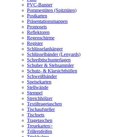
PVC-Banner
Pommestüten (Spitztüten)
Postkarten
Präsentationsmappen
Promosets
Reflektoren
Regenschirme
Register
Schlüsselanhänger
Schlüsselbänder (Lenyards)
Schreibtischunterlagen
Schuber & Stehsammler
Schutz- & Klarsichthüllen
Schweißbänder
Speisekarten
Stellwände
Stempel
Streichhölzer
Textiltragetaschen
Tischaufsteller
Tischsets
Tragetaschen
Treuekarten>
Trillerpfeifen
Trinkhalme