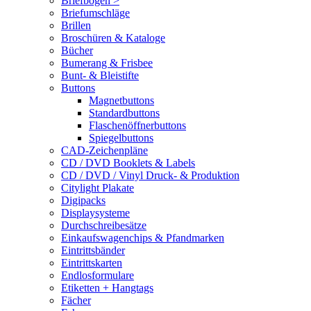
Briefbögen >
Briefumschläge
Brillen
Broschüren & Kataloge
Bücher
Bumerang & Frisbee
Bunt- & Bleistifte
Buttons
Magnetbuttons
Standardbuttons
Flaschenöffnerbuttons
Spiegelbuttons
CAD-Zeichenpläne
CD / DVD Booklets & Labels
CD / DVD / Vinyl Druck- & Produktion
Citylight Plakate
Digipacks
Displaysysteme
Durchschreibesätze
Einkaufswagenchips & Pfandmarken
Eintrittsbänder
Eintrittskarten
Endlosformulare
Etiketten + Hangtags
Fächer