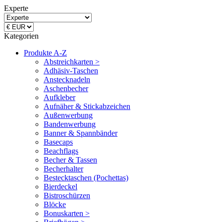
Experte
Kategorien
Produkte A-Z
Abstreichkarten >
Adhäsiv-Taschen
Anstecknadeln
Aschenbecher
Aufkleber
Aufnäher & Stickabzeichen
Außenwerbung
Bandenwerbung
Banner & Spannbänder
Basecaps
Beachflags
Becher & Tassen
Becherhalter
Bestecktaschen (Pochettas)
Bierdeckel
Bistroschürzen
Blöcke
Bonuskarten >