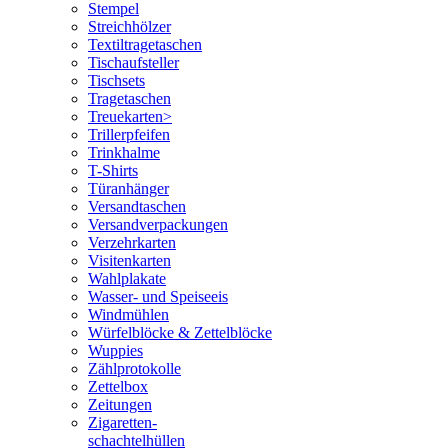
Stempel
Streichhölzer
Textiltragetaschen
Tischaufsteller
Tischsets
Tragetaschen
Treuekarten>
Trillerpfeifen
Trinkhalme
T-Shirts
Türanhänger
Versandtaschen
Versandverpackungen
Verzehrkarten
Visitenkarten
Wahlplakate
Wasser- und Speiseeis
Windmühlen
Würfelblöcke & Zettelblöcke
Wuppies
Zählprotokolle
Zettelbox
Zeitungen
Zigaretten-
schachtelhüllen