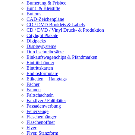
Bumerang & Frisbee
Bunt- & Bleistifte
Buttons
CAD-Zeichenpläne
CD / DVD Booklets & Labels
CD / DVD / Vinyl Druck- & Produktion
Citylight Plakate
Digipacks
Displaysysteme
Durchschreibesätze
Einkaufswagenchips & Pfandmarken
Eintrittsbänder
Eintrittskarten
Endlosformulare
Etiketten + Hangtags
Fächer
Fahnen
Faltschachteln
Falzflyer / Faltblätter
Fassadenwerbung
Feuerzeuge
Flaschenhänger
Flaschenöffner
Flyer
Flyer, Stanzform