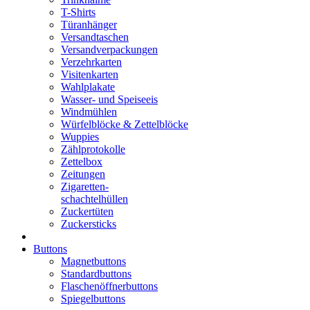
T-Shirts
Türanhänger
Versandtaschen
Versandverpackungen
Verzehrkarten
Visitenkarten
Wahlplakate
Wasser- und Speiseeis
Windmühlen
Würfelblöcke & Zettelblöcke
Wuppies
Zählprotokolle
Zettelbox
Zeitungen
Zigaretten-
schachtelhüllen
Zuckertüten
Zuckersticks
Buttons
Magnetbuttons
Standardbuttons
Flaschenöffnerbuttons
Spiegelbuttons