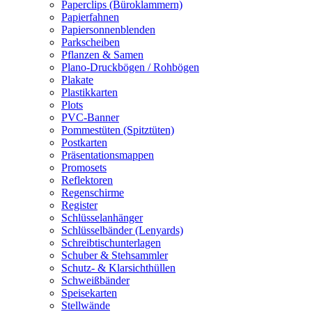
Paperclips (Büroklammern)
Papierfahnen
Papiersonnenblenden
Parkscheiben
Pflanzen & Samen
Plano-Druckbögen / Rohbögen
Plakate
Plastikkarten
Plots
PVC-Banner
Pommestüten (Spitztüten)
Postkarten
Präsentationsmappen
Promosets
Reflektoren
Regenschirme
Register
Schlüsselanhänger
Schlüsselbänder (Lenyards)
Schreibtischunterlagen
Schuber & Stehsammler
Schutz- & Klarsichthüllen
Schweißbänder
Speisekarten
Stellwände