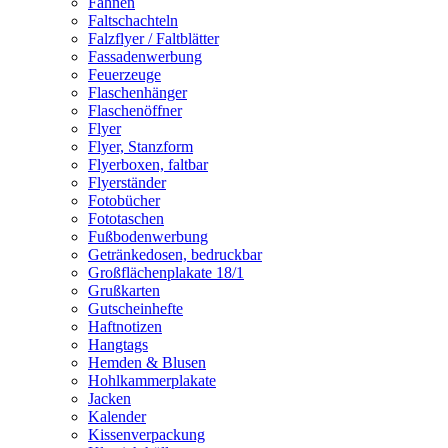
Fahnen
Faltschachteln
Falzflyer / Faltblätter
Fassadenwerbung
Feuerzeuge
Flaschenhänger
Flaschenöffner
Flyer
Flyer, Stanzform
Flyerboxen, faltbar
Flyerständer
Fotobücher
Fototaschen
Fußbodenwerbung
Getränkedosen, bedruckbar
Großflächenplakate 18/1
Grußkarten
Gutscheinhefte
Haftnotizen
Hangtags
Hemden & Blusen
Hohlkammerplakate
Jacken
Kalender
Kissenverpackung