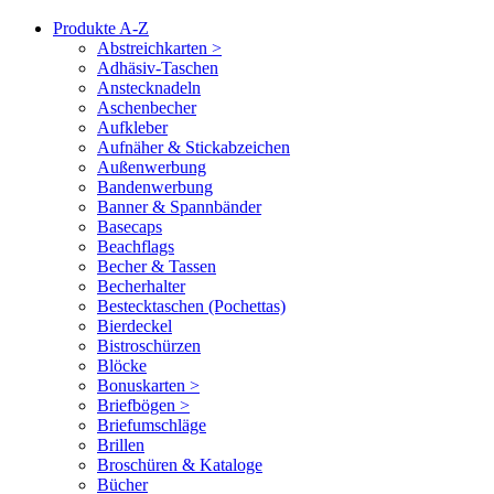
Produkte A-Z
Abstreichkarten >
Adhäsiv-Taschen
Anstecknadeln
Aschenbecher
Aufkleber
Aufnäher & Stickabzeichen
Außenwerbung
Bandenwerbung
Banner & Spannbänder
Basecaps
Beachflags
Becher & Tassen
Becherhalter
Bestecktaschen (Pochettas)
Bierdeckel
Bistroschürzen
Blöcke
Bonuskarten >
Briefbögen >
Briefumschläge
Brillen
Broschüren & Kataloge
Bücher