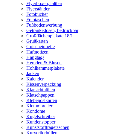
Flyerboxen, faltbar
Flyerständer
Fotobücher
Fototaschen
Fußbodenwerbung
Getränkedosen, bedruckbar
Großflächenplakate 18/1
Grußkarten
Gutscheinhefte
Haftnotizen
Hangtags
Hemden & Blusen
Hohlkammerplakate
Jacken
Kalender
Kissenverpackung
Klarsichthüllen
Klatschpappen
Klebepostkarten
Klemmbretter
Kondome
Kugelschreiber
Kundenstopper
Kunststofftragetaschen
Kurvertierhüllen