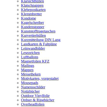
Klarsichthüllen
Klatschpappen
Klebepostkarten
Klemmbretter
Kondome
Kugelschreiber
Kundenstopper
Kunststofftragetaschen
Kurvertierhüllen
Kurzmitteilung DIN Lang
Landkarten & Faltpläne
Leinwandbilder
Lesezeichen
Luftballons
Magnetfolien KFZ
Mailings
Mappen
Messetheken
Motivkarten, vorgestaltet
Mousepads
Namensschilder
Notizbücher
Outdoor Vinylfolie
Ordner & Ringbücher
Overheadfolien