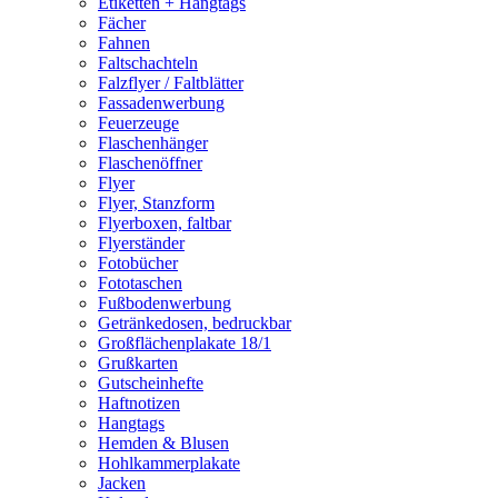
Etiketten + Hangtags
Fächer
Fahnen
Faltschachteln
Falzflyer / Faltblätter
Fassadenwerbung
Feuerzeuge
Flaschenhänger
Flaschenöffner
Flyer
Flyer, Stanzform
Flyerboxen, faltbar
Flyerständer
Fotobücher
Fototaschen
Fußbodenwerbung
Getränkedosen, bedruckbar
Großflächenplakate 18/1
Grußkarten
Gutscheinhefte
Haftnotizen
Hangtags
Hemden & Blusen
Hohlkammerplakate
Jacken