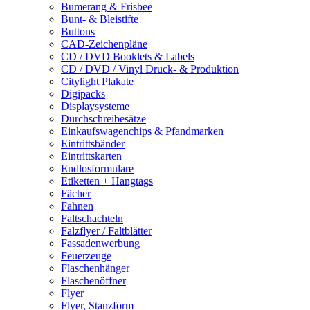
Bumerang & Frisbee
Bunt- & Bleistifte
Buttons
CAD-Zeichenpläne
CD / DVD Booklets & Labels
CD / DVD / Vinyl Druck- & Produktion
Citylight Plakate
Digipacks
Displaysysteme
Durchschreibesätze
Einkaufswagenchips & Pfandmarken
Eintrittsbänder
Eintrittskarten
Endlosformulare
Etiketten + Hangtags
Fächer
Fahnen
Faltschachteln
Falzflyer / Faltblätter
Fassadenwerbung
Feuerzeuge
Flaschenhänger
Flaschenöffner
Flyer
Flyer, Stanzform