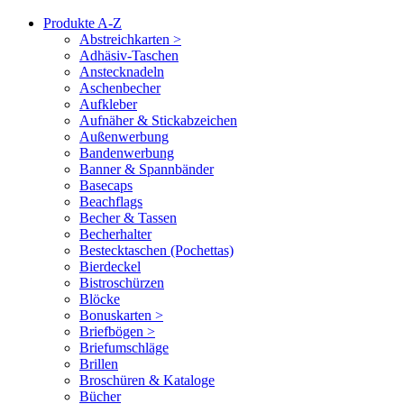
Produkte A-Z
Abstreichkarten >
Adhäsiv-Taschen
Anstecknadeln
Aschenbecher
Aufkleber
Aufnäher & Stickabzeichen
Außenwerbung
Bandenwerbung
Banner & Spannbänder
Basecaps
Beachflags
Becher & Tassen
Becherhalter
Bestecktaschen (Pochettas)
Bierdeckel
Bistroschürzen
Blöcke
Bonuskarten >
Briefbögen >
Briefumschläge
Brillen
Broschüren & Kataloge
Bücher