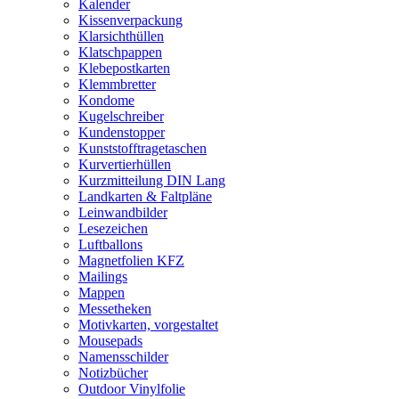
Kalender
Kissenverpackung
Klarsichthüllen
Klatschpappen
Klebepostkarten
Klemmbretter
Kondome
Kugelschreiber
Kundenstopper
Kunststofftragetaschen
Kurvertierhüllen
Kurzmitteilung DIN Lang
Landkarten & Faltpläne
Leinwandbilder
Lesezeichen
Luftballons
Magnetfolien KFZ
Mailings
Mappen
Messetheken
Motivkarten, vorgestaltet
Mousepads
Namensschilder
Notizbücher
Outdoor Vinylfolie