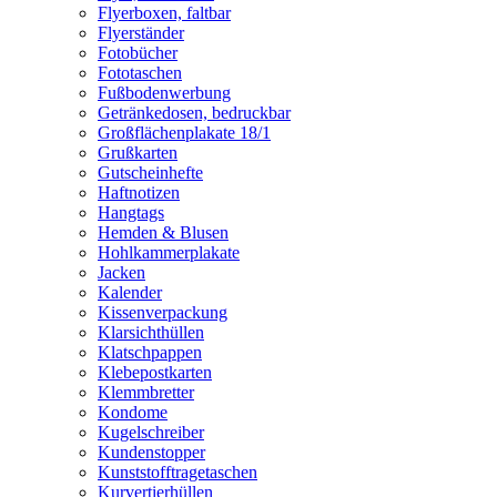
Flyerboxen, faltbar
Flyerständer
Fotobücher
Fototaschen
Fußbodenwerbung
Getränkedosen, bedruckbar
Großflächenplakate 18/1
Grußkarten
Gutscheinhefte
Haftnotizen
Hangtags
Hemden & Blusen
Hohlkammerplakate
Jacken
Kalender
Kissenverpackung
Klarsichthüllen
Klatschpappen
Klebepostkarten
Klemmbretter
Kondome
Kugelschreiber
Kundenstopper
Kunststofftragetaschen
Kurvertierhüllen