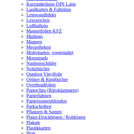
Kurzmitteilung DIN Lang
Landkarten & Faltpläne
Leinwandbilder
Lesezeichen
Luftballons
Magnetfolien KFZ
Mailings
Mappen
Messetheken
Motivkarten, vorgestaltet
Mousepads
Namensschilder
Notizbücher
Outdoor Vinylfolie
Ordner & Ringbücher
Overheadfolien
Paperclips (Büroklammern)
Papierfahnen
Papiersonnenblenden
Parkscheiben
Pflanzen & Samen
Plano-Druckbögen / Rohbögen
Plakate
Plastikkarten
Plots