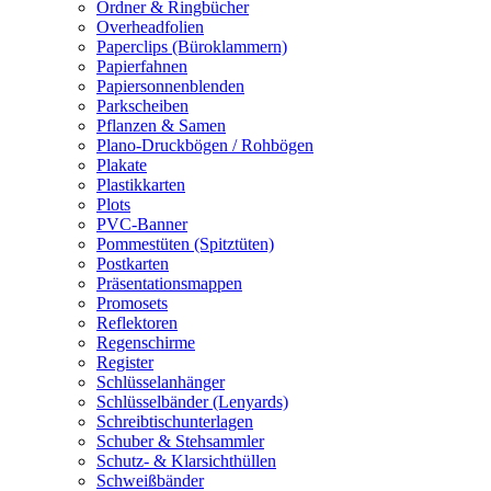
Ordner & Ringbücher
Overheadfolien
Paperclips (Büroklammern)
Papierfahnen
Papiersonnenblenden
Parkscheiben
Pflanzen & Samen
Plano-Druckbögen / Rohbögen
Plakate
Plastikkarten
Plots
PVC-Banner
Pommestüten (Spitztüten)
Postkarten
Präsentationsmappen
Promosets
Reflektoren
Regenschirme
Register
Schlüsselanhänger
Schlüsselbänder (Lenyards)
Schreibtischunterlagen
Schuber & Stehsammler
Schutz- & Klarsichthüllen
Schweißbänder