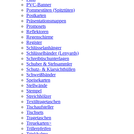
PVC-Banner
Pommestüten (Spitztüten)
Postkarten
Präsentationsmappen
Promosets
Reflektoren
Regenschirme
Register
Schlüsselanhänger
Schlüsselbänder (Lenyards)
Schreibtischunterlagen
Schuber & Stehsammler
Schutz- & Klarsichthüllen
Schweißbänder
Speisekarten
Stellwände
Stempel
Streichhölzer
Textiltragetaschen
Tischaufsteller
Tischsets
Tragetaschen
Treuekarten>
Trillerpfeifen
Trinkhalme