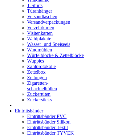
T-Shirts
Türanhänger
Versandtaschen
Versandverpackungen
Verzehrkarten
Visitenkarten
Wahlplakate
Wasser- und Speiseeis
Windmühlen
Würfelblöcke & Zettelblöcke
Wuppies
Zählprotokolle
Zettelbox
Zeitungen
Zigaretten-
schachtelhüllen
Zuckertüten
Zuckersticks
Eintrittsbänder
Eintrittsbänder PVC
Eintrittsbänder Silikon
Eintrittsbänder Textil
Eintrittsbänder TYVEK