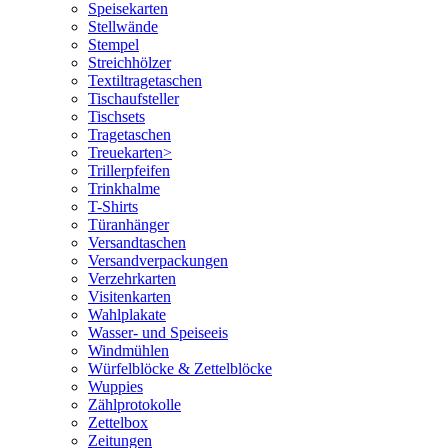
Speisekarten
Stellwände
Stempel
Streichhölzer
Textiltragetaschen
Tischaufsteller
Tischsets
Tragetaschen
Treuekarten>
Trillerpfeifen
Trinkhalme
T-Shirts
Türanhänger
Versandtaschen
Versandverpackungen
Verzehrkarten
Visitenkarten
Wahlplakate
Wasser- und Speiseeis
Windmühlen
Würfelblöcke & Zettelblöcke
Wuppies
Zählprotokolle
Zettelbox
Zeitungen