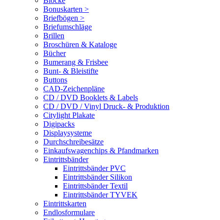
Blöcke
Bonuskarten >
Briefbögen >
Briefumschläge
Brillen
Broschüren & Kataloge
Bücher
Bumerang & Frisbee
Bunt- & Bleistifte
Buttons
CAD-Zeichenpläne
CD / DVD Booklets & Labels
CD / DVD / Vinyl Druck- & Produktion
Citylight Plakate
Digipacks
Displaysysteme
Durchschreibesätze
Einkaufswagenchips & Pfandmarken
Eintrittsbänder
Eintrittsbänder PVC
Eintrittsbänder Silikon
Eintrittsbänder Textil
Eintrittsbänder TYVEK
Eintrittskarten
Endlosformulare